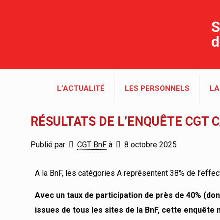
S
d
L’ACTUALITÉ
LES PERSONNELS
LA
RÉSULTATS DE L’ENQUÊTE CGT 
Publié par
CGT BnF
à
8 octobre 2025
A la BnF, les catégories A représentent 38% de l’effect
Avec un taux de participation de près de 40% (do
issues de tous les sites de la BnF, cette enquête