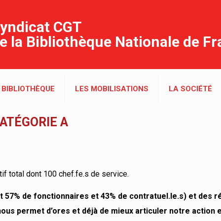
yndicat CGT
e la Bibliothèque Nationale de F
 BIBLIOTHÈQUE
LES MOBILISATIONS
LA SOCIÉTÉ
CATÉGORIE A
if total dont 100 chef.fe.s de service.
nt 57% de fonctionnaires et 43% de contratuel.le.s) et des 
 nous permet d’ores et déjà de mieux articuler notre action 