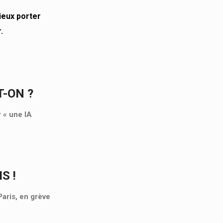
ieux porter
.
T-ON ?
r « une IA
S !
aris, en grève