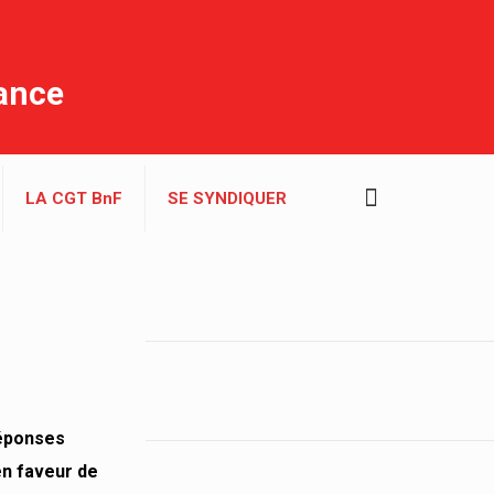
rance
LA CGT BnF
SE SYNDIQUER
réponses
en faveur de