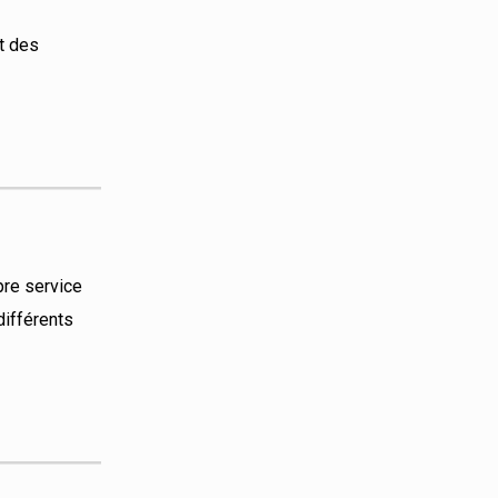
t des
pre service
différents