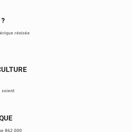
 ?
mérique révisée
CULTURE
 soient
IQUE
que 862 000