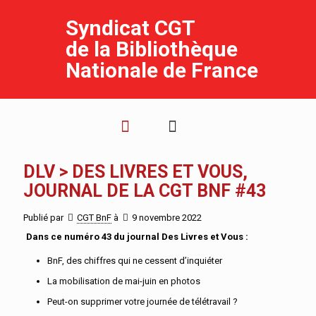
Syndicat CGT
de la Bibliothèque
Nationale de France
DLV > DES LIVRES ET VOUS,
JOURNAL DE LA CGT BNF #43
Publié par
CGT BnF
à
9 novembre 2022
Dans ce numéro 43 du journal Des Livres et Vous :
BnF, des chiffres qui ne cessent d’inquiéter
La mobilisation de mai-juin en photos
Peut-on supprimer votre journée de télétravail ?