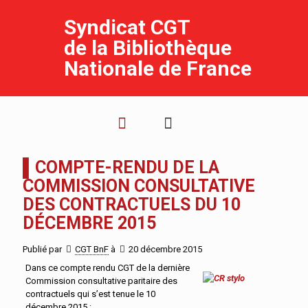
Syndicat CGT
de la Bibliothèque
Nationale de France
▌COMPTE-RENDU DE LA
COMMISSION CONSULTATIVE
DES CONTRACTUELS DU 10
DÉCEMBRE 2015
Publié par
CGT BnF
à
20 décembre 2015
Dans ce compte rendu CGT de la dernière
Commission consultative paritaire des
contractuels qui s’est tenue le 10
décembre 2015 :