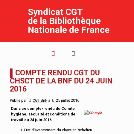
Syndicat CGT
de la Bibliothèque
Nationale de France
▌COMPTE RENDU CGT DU
CHSCT DE LA BNF DU 24 JUIN
2016
Publié par
CGT BnF
à
25 juillet 2016
Dans ce compte-rendu du Comité
hygiène, sécurité et conditions de
travail du 24 juin 2016 :
1. Etat d’avancement du chantier Richelieu