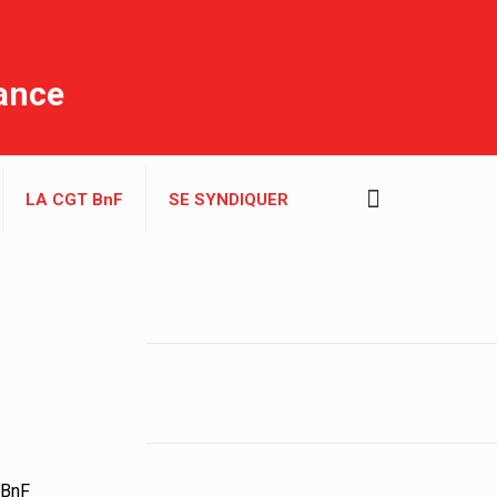
rance
LA CGT BnF
SE SYNDIQUER
a BnF