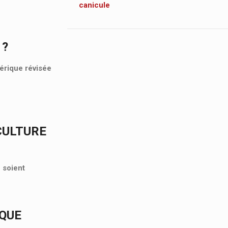
canicule
 ?
mérique révisée
CULTURE
 soient
IQUE