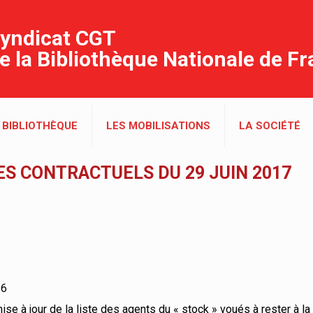
yndicat CGT
e la Bibliothèque Nationale de F
 BIBLIOTHÈQUE
LES MOBILISATIONS
LA SOCIÉTÉ
S CONTRACTUELS DU 29 JUIN 2017
16
mise à jour de la liste des agents du « stock » voués à rester à l